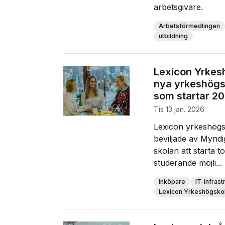
arbetsgivare.
Arbetsförmedlingen
utbildning
Lexicon Yrkesh
nya yrkeshögs
som startar 2
tis 13 jan. 2026
Lexicon yrkeshögs
beviljade av Myndi
skolan att starta to
studerande möjli...
Inköpare
IT-infrast
Lexicon Yrkeshögsko