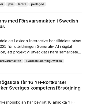
tör
java
lärare
pedagod
mans med Försvarsmakten i Swedish
ds
dela att Lexicon Interactive har tilldelats priset
25 för utbildningen Generativ AI i digital
on, ett projekt vi utvecklat i nära samarbete...
örsvarsmakten
Swedish Learning Awards
ögskola får 16 YH-kortkurser
ärker Sveriges kompetensförsörjning
rkeshögskolan har beviljat 16 ansökta YH-