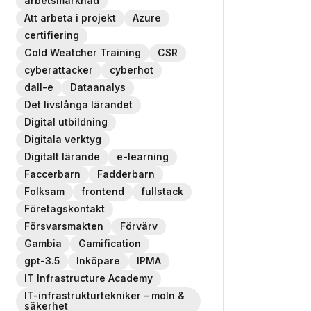
arbetsmarknad
Att arbeta i projekt
Azure
certifiering
Cold Weatcher Training
CSR
cyberattacker
cyberhot
dall-e
Dataanalys
Det livslånga lärandet
Digital utbildning
Digitala verktyg
Digitalt lärande
e-learning
Faccerbarn
Fadderbarn
Folksam
frontend
fullstack
Företagskontakt
Försvarsmakten
Förvärv
Gambia
Gamification
gpt-3.5
Inköpare
IPMA
IT Infrastructure Academy
IT-infrastrukturtekniker – moln &
säkerhet