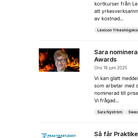
kortkurser från Le
att yrkesverksamma 
av kostnad...
Lexicon Yrkeshögsko
Sara nominerad 
Awards
ons 18 juni 2025
Vi kan glatt meddel
som arbetar med dig
nominerad till pris
Vi frågad...
Sara Nyström
Swed
Så får Praktike