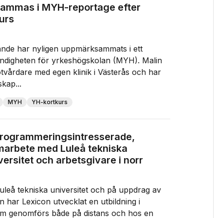
ammas i MYH-reportage efter
urs
ande har nyligen uppmärksammats i ett
ndigheten för yrkeshögskolan (MYH). Malin
vårdare med egen klinik i Västerås och har
kap...
MYH
YH-kortkurs
programmeringsintresserade,
amarbete med Luleå tekniska
versitet och arbetsgivare i norr
leå tekniska universitet och på uppdrag av
 har Lexicon utvecklat en utbildning i
m genomförs både på distans och hos en