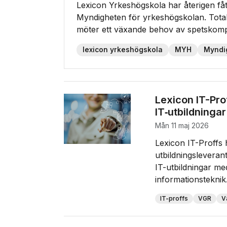
Lexicon Yrkeshögskola har återigen fått
Myndigheten för yrkeshögskolan. Tota
möter ett växande behov av spetskomp
lexicon yrkeshögskola
MYH
Myndi
Lexicon IT-Prof
IT‑utbildninga
mån 11 maj 2026
Lexicon IT-Proffs 
utbildningsleveran
IT-utbildningar me
informationsteknik.
IT-proffs
VGR
V