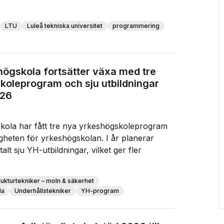
LTU
Luleå tekniska universitet
programmering
ögskola fortsätter växa med tre
koleprogram och sju utbildningar
026
kola har fått tre nya yrkeshögskoleprogram
gheten för yrkeshögskolan. I år planerar
talt sju YH-utbildningar, vilket ger fler
rukturtekniker – moln & säkerhet
la
Underhållstekniker
YH-program