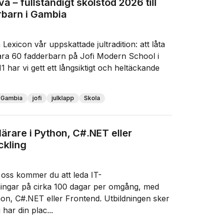
a – fullständigt skolstöd 2026 till
rbarn i Gambia
å Lexicon vår uppskattade jultradition: att låta
 våra 60 fadderbarn på Jofi Modern School i
 har vi gett ett långsiktigt och heltäckande
Gambia
jofi
julklapp
Skola
lärare i Python, C#.NET eller
ckling
 oss kommer du att leda IT-
ingar på cirka 100 dagar per omgång, med
hon, C#.NET eller Frontend. Utbildningen sker
har din plac...