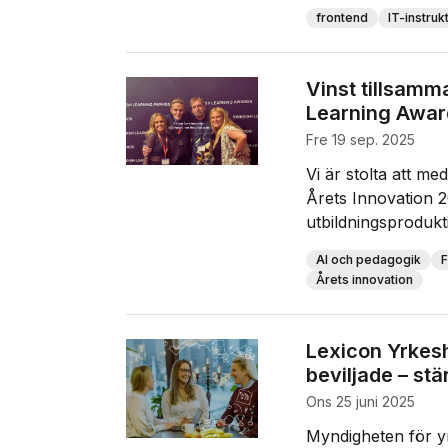
frontend
IT-instruk
Vinst tillsam
Learning Awar
fre 19 sep. 2025
Vi är stolta att med
Årets Innovation 20
utbildningsprodukti
AI och pedagogik
F
Årets innovation
Lexicon Yrkesh
beviljade – st
ons 25 juni 2025
Myndigheten för y