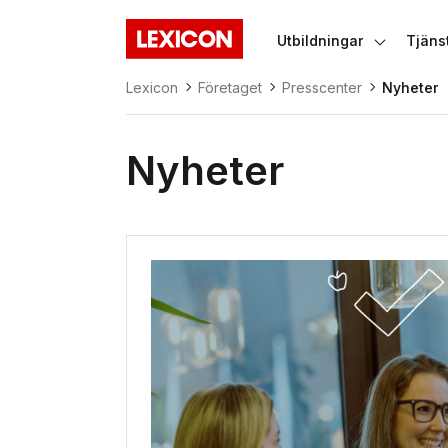
Gå direkt till huvudinnehållet
Utbildningar
Tjäns
Lexicon
Växla un
Lexicon
Företaget
Presscenter
Nyheter
Nyheter