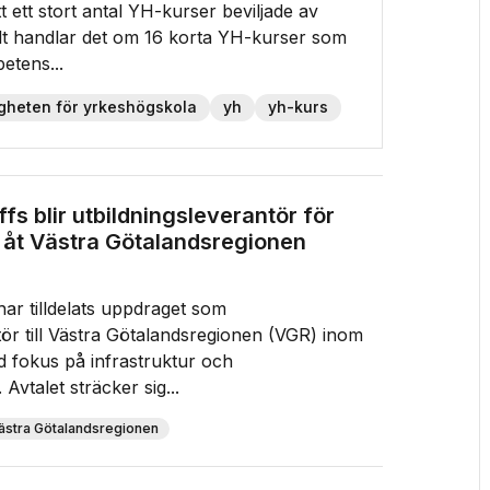
 ett stort antal YH-kurser beviljade av
lt handlar det om 16 korta YH-kurser som
etens...
gheten för yrkeshögskola
yh
yh-kurs
fs blir utbildningsleverantör för
r åt Västra Götalandsregionen
har tilldelats uppdraget som
tör till Västra Götalandsregionen (VGR) inom
d fokus på infrastruktur och
 Avtalet sträcker sig...
ästra Götalandsregionen