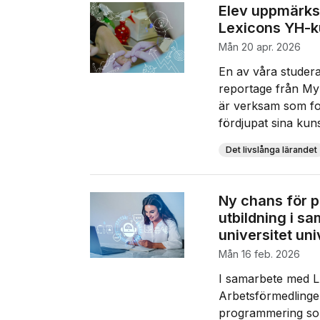
Elev uppmärks
Lexicons YH-k
mån 20 apr. 2026
En av våra studer
reportage från My
är verksam som fot
fördjupat sina kuns
Det livslånga lärandet
Ny chans för 
utbildning i s
universitet uni
mån 16 feb. 2026
I samarbete med Lu
Arbetsförmedlingen
programmering so