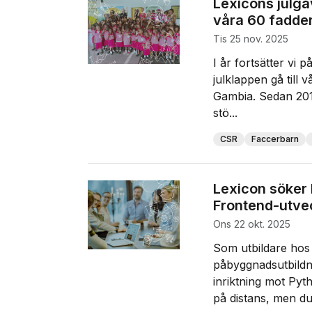
Lexicons julgåv
våra 60 fadde
tis 25 nov. 2025
I år fortsätter vi p
julklappen gå till
Gambia. Sedan 2011
stö...
CSR
Faccerbarn
Lexicon söker 
Frontend-utve
ons 22 okt. 2025
Som utbildare hos
påbyggnadsutbildn
inriktning mot Pyt
på distans, men du 