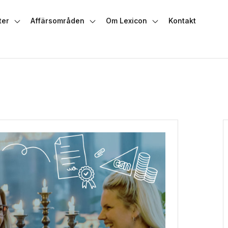
ter
Affärsområden
Om Lexicon
Kontakt
dermeny
Växla undermeny
Växla undermeny
Växla undermeny