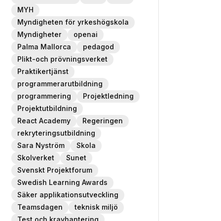
MYH
Myndigheten för yrkeshögskola
Myndigheter
openai
Palma Mallorca
pedagod
Plikt-och prövningsverket
Praktikertjänst
programmerarutbildning
programmering
Projektledning
Projektutbildning
React Academy
Regeringen
rekryteringsutbildning
Sara Nyström
Skola
Skolverket
Sunet
Svenskt Projektforum
Swedish Learning Awards
Säker applikationsutveckling
Teamsdagen
teknisk miljö
Test och kravhantering