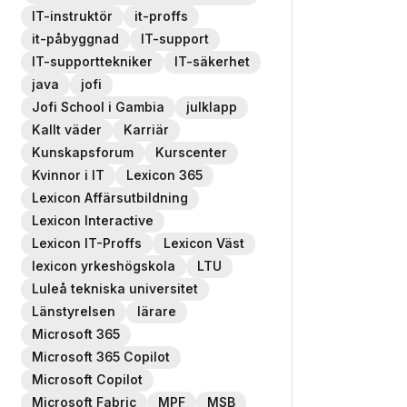
IT-instruktör
it-proffs
it-påbyggnad
IT-support
IT-supporttekniker
IT-säkerhet
java
jofi
Jofi School i Gambia
julklapp
Kallt väder
Karriär
Kunskapsforum
Kurscenter
Kvinnor i IT
Lexicon 365
Lexicon Affärsutbildning
Lexicon Interactive
Lexicon IT-Proffs
Lexicon Väst
lexicon yrkeshögskola
LTU
Luleå tekniska universitet
Länstyrelsen
lärare
Microsoft 365
Microsoft 365 Copilot
Microsoft Copilot
Microsoft Fabric
MPF
MSB