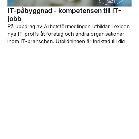
IT-påbyggnad - kompetensen till IT-
jobb
På uppdrag av Arbetsförmedlingen utbildar Lexicon
nya IT-proffs åt företag och andra organisationer
inom IT-branschen. Utbildningen är inriktad till dig
som har en fot inne i IT-världen och vill ta ett steg
till och utvecklas med yrkesfokuserad kompetens.
IT-påbyggnad