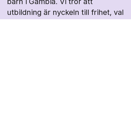
barn i Gambia. Vi tror att
utbildning är nyckeln till frihet, val
och social frigörelse. Därför avser
vi att tillhandahålla en miljö som
lämpar sig för tvärkulturell
integration och religiös harmoni,
utan hänsyn till stam,
trosbekännelse eller social
status. Vårt uppdrag är att vara
en ledstjärna för hopp i
lokalsamhället och en plats där
underbara barndomsminnen