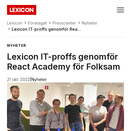
Gå direkt till huvudinnehållet
Lexicon
Lexicon
Företaget
Presscenter
Nyheter
Lexicon IT-proffs genomför React
Academy för Folksam (1)
NYHETER
Lexicon IT-proffs genomför
React Academy för Folksam
21 okt. 2022
|
Nyheter