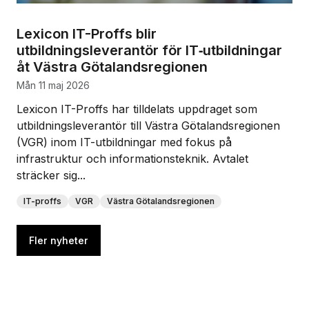
Lexicon IT-Proffs blir
utbildningsleverantör för IT‑utbildningar
åt Västra Götalandsregionen
mån 11 maj 2026
Lexicon IT-Proffs har tilldelats uppdraget som
utbildningsleverantör till Västra Götalandsregionen
(VGR) inom IT-utbildningar med fokus på
infrastruktur och informationsteknik. Avtalet
sträcker sig...
IT-proffs
VGR
Västra Götalandsregionen
Fler nyheter
Lexicon Yrkeshögskola får 16 nya YH-kurser beviljade 
Lexicon IT-Proffs blir utbildningsleverantör för IT‑utbi
Elev uppmärksammas i MYH-reportage efter Lexicons 