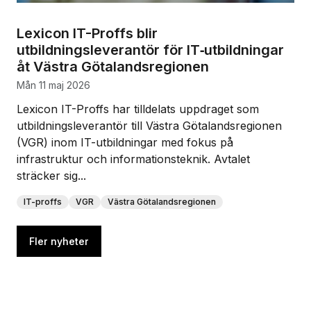
Lexicon IT-Proffs blir
utbildningsleverantör för IT‑utbildningar
åt Västra Götalandsregionen
mån 11 maj 2026
Lexicon IT-Proffs har tilldelats uppdraget som
utbildningsleverantör till Västra Götalandsregionen
(VGR) inom IT-utbildningar med fokus på
infrastruktur och informationsteknik. Avtalet
sträcker sig...
IT-proffs
VGR
Västra Götalandsregionen
Fler nyheter
Lexicon Yrkeshögskola får 16 nya YH-kurser beviljade 
Lexicon IT-Proffs blir utbildningsleverantör för IT‑utbi
Elev uppmärksammas i MYH-reportage efter Lexicons 