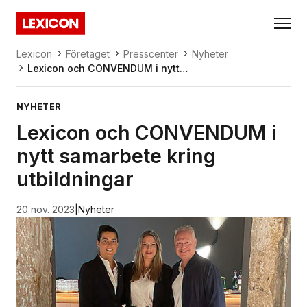
Gå direkt till huvudinnehållet
Lexicon
Lexicon
Företaget
Presscenter
Nyheter
Lexicon och CONVENDUM i nytt
samarbete kring utbildningar
NYHETER
Lexicon och CONVENDUM i
nytt samarbete kring
utbildningar
20 nov. 2023
|
Nyheter