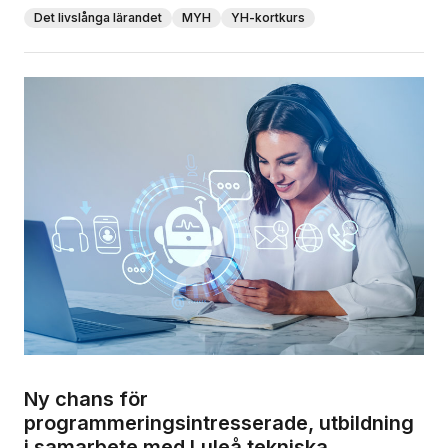
Det livslånga lärandet
MYH
YH-kortkurs
Ny chans för
programmeringsintresserade, utbildning
i samarbete med Luleå tekniska