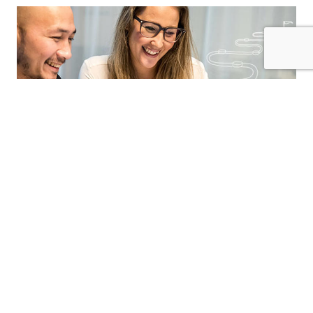
Det här kan vi hjälpa dig med
Mallar
Kalkyler
Optimering
E-post
Zoom
Dela dokument
Synka mobil/dator