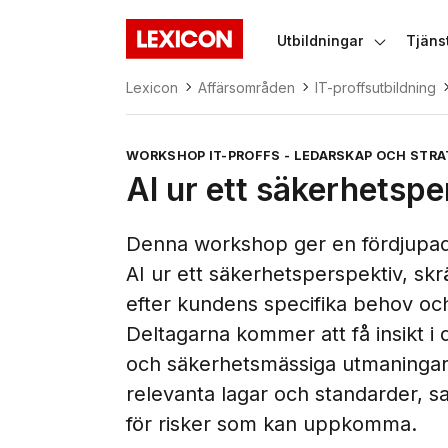
Gå direkt till huvudinnehållet
Utbildningar
Tjäns
Lexicon
Växla un
Lexicon
Affärsområden
IT-proffsutbildning
WORKSHOP IT-PROFFS - LEDARSKAP OCH STRA
AI ur ett säkerhetspe
Denna workshop ger en fördjupad 
AI ur ett säkerhetsperspektiv, sk
efter kundens specifika behov oc
Deltagarna kommer att få insikt i 
och säkerhetsmässiga utmaningar
relevanta lagar och standarder, s
för risker som kan uppkomma.