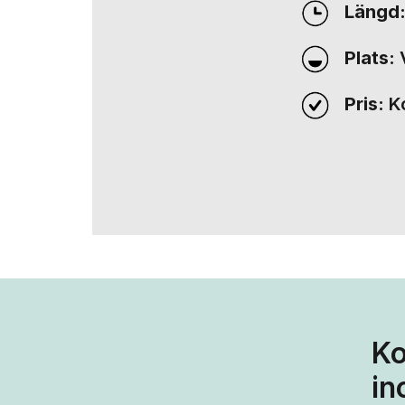
Längd
Plats:
V
Pris:
Ko
Ko
in