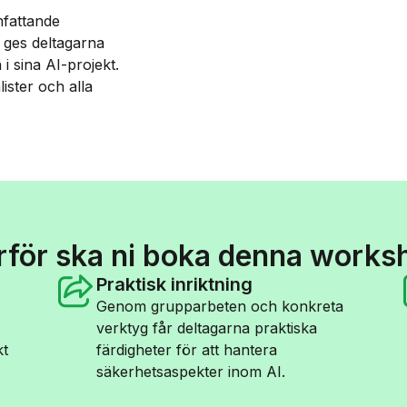
fattande
 ges deltagarna
i sina AI-projekt.
ister och alla
rför ska ni boka denna works
Praktisk inriktning
Genom grupparbeten och konkreta
verktyg får deltagarna praktiska
kt
färdigheter för att hantera
säkerhetsaspekter inom AI.