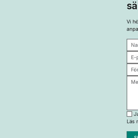
sä
Vi h
anpa
J
Läs
S