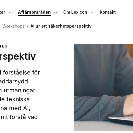
ter
Affärsområden
Om Lexicon
Kontakt
dermeny
Växla undermeny
Växla undermeny
Växla undermeny
Workshops
AI ur ett säkerhetsperspektiv
TEGI
rspektiv
förståelse för
räddarsydd
h utmaningar.
de tekniska
na med AI,
amt förstå vad