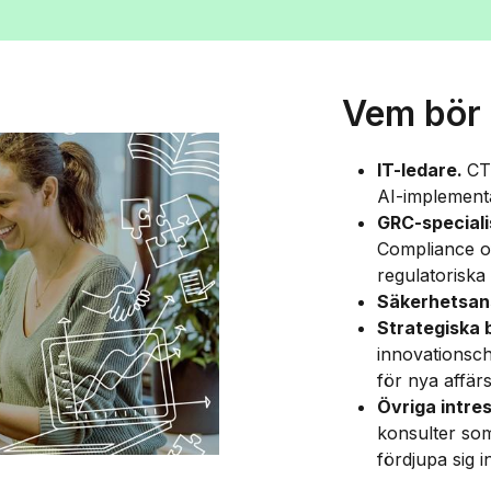
Vem bör
IT-ledare.
CT
AI-implementa
GRC-speciali
Compliance off
regulatoriska
Säkerhetsan
Strategiska 
innovationsc
för nya affär
Övriga intre
konsulter som
fördjupa sig 