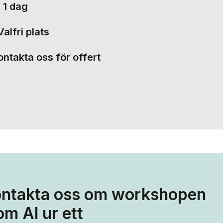
:
1 dag
alfri plats
ntakta oss för offert
ntakta oss om workshopen
om AI ur ett