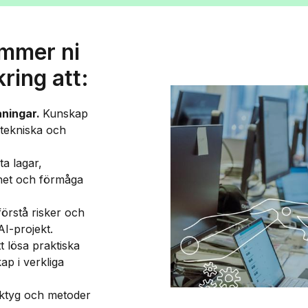
mmer ni
ring att:
aningar.
Kunskap
 tekniska och
ta lagar,
het och förmåga
örstå risker och
AI-projekt.
t lösa praktiska
ap i verkliga
erktyg och metoder