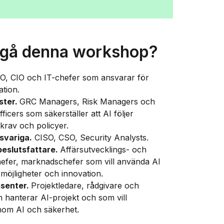
 gå denna workshop?
O, CIO och IT-chefer som ansvarar för
tion.
ster.
GRC Managers, Risk Managers och
icers som säkerställer att AI följer
 krav och policyer.
svariga.
CISO, CSO, Security Analysts.
beslutsfattare.
Affärsutvecklings- och
hefer, marknadschefer som vill använda AI
smöjligheter och innovation.
ssenter.
Projektledare, rådgivare och
 hanterar AI-projekt och som vill
inom AI och säkerhet.