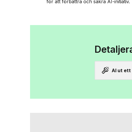
för att förbättra och säkra AI-initiativ.
Detaljer
AI ut et